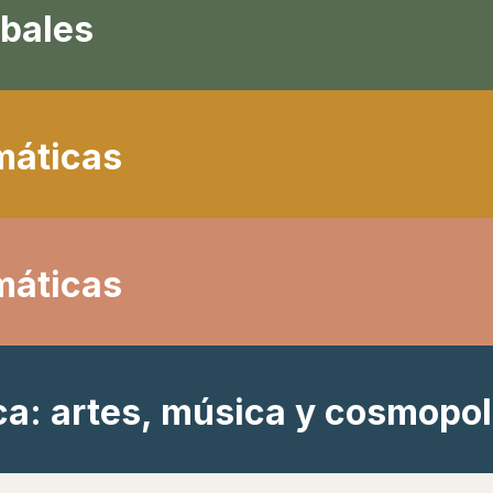
obales
máticas
máticas
a: artes, música y cosmopol