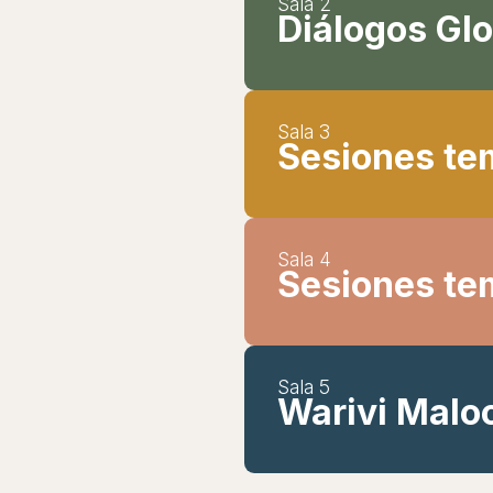
Sala 2
Diálogos Gl
Sala 3
Sesiones te
Sala 4
Sesiones te
Sala 5
Warivi Maloc