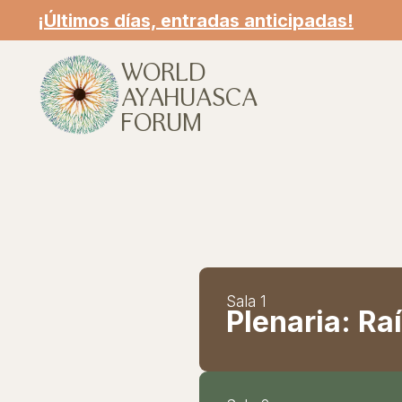
¡Últimos días, entradas anticipadas!
WORLD
AYAHUASCA
FORUM
Sala 1
Plenaria: Ra