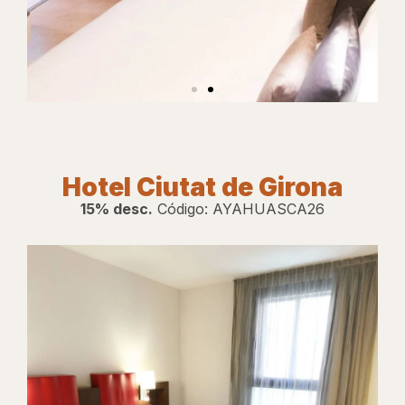
Site
do
Hotel Ciutat de Girona
Hotel
15% desc.
Código: AYAHUASCA26