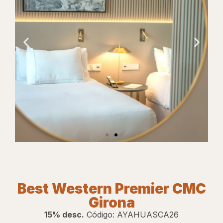
Site
do
Best Western Premier CMC
Hotel
Girona
15% desc.
Código: AYAHUASCA26