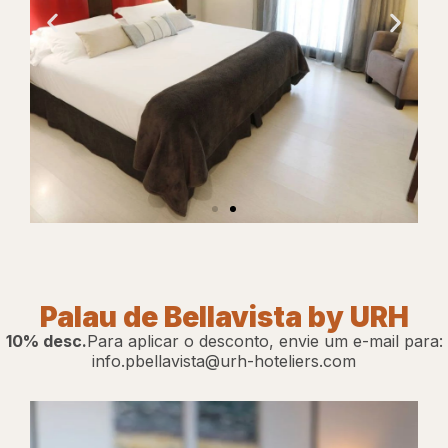
Site
do
Palau de Bellavista by URH
Hotel
10% desc.
Para aplicar o desconto, envie um e-mail para:
info.pbellavista@urh-hoteliers.com