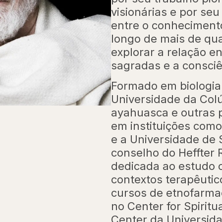
visionárias e por se
entre o conhecimento
longo de mais de qua
explorar a relação e
sagradas e a consciê
Formado em biologia
Universidade da Colú
ayahuasca e outras 
em instituições como 
e a Universidade de
conselho do Heffter 
dedicada ao estudo c
contextos terapêutico
cursos de etnofarma
no Center for Spirit
Center da Universid