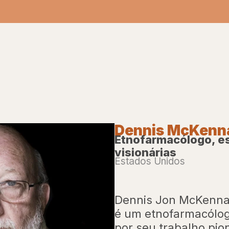
Dennis McKenn
Etnofarmacólogo, es
visionárias
Estados Unidos
Dennis Jon McKenna 
é um etnofarmacólog
por seu trabalho pion