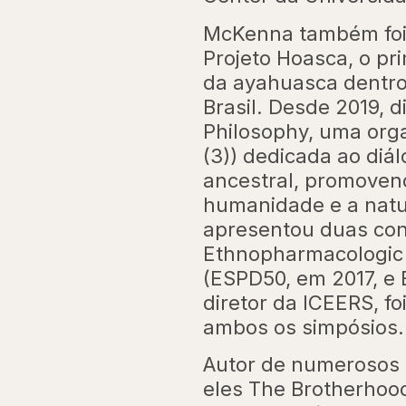
McKenna também foi 
Projeto Hoasca, o pr
da ayahuasca dentro
Brasil. Desde 2019, 
Philosophy, uma orga
(3)) dedicada ao diál
ancestral, promoven
humanidade e a natu
apresentou duas conf
Ethnopharmacologic 
(ESPD50, em 2017, e
diretor da ICEERS, fo
ambos os simpósios.
Autor de numerosos ar
eles The Brotherhood