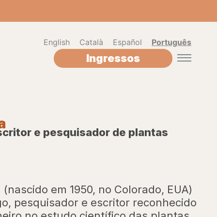
English
Català
Español
Português
Ingressos
a
critor e pesquisador de plantas
(nascido em 1950, no Colorado, EUA)
o, pesquisador e escritor reconhecido
eiro no estudo científico das plantas