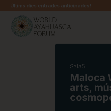
Últims dies entrades anticipades!
WORLD
AYAHUASCA
FORUM
Sala
5
Maloca W
arts, mús
cosmopo