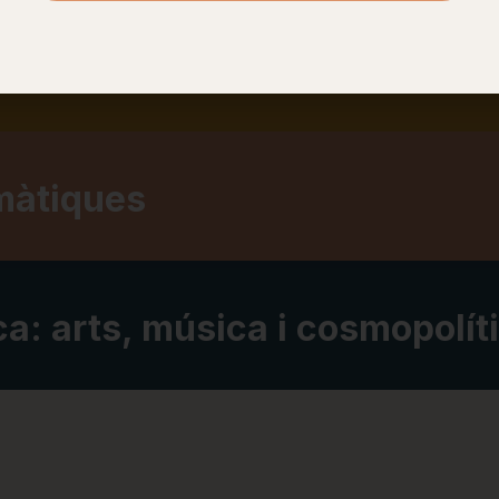
màtiques
màtiques
a: arts, música i cosmopolít