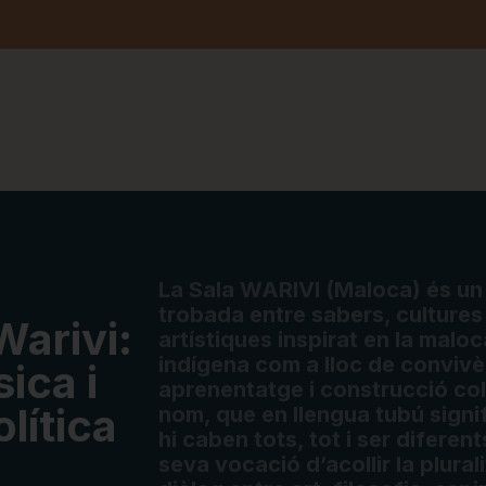
La Sala WARIVI (Maloca) és un 
trobada entre sabers, cultures
arivi:
artístiques inspirat en la maloc
indígena com a lloc de convivè
ica i
aprenentatge i construcció col·
lítica
nom, que en llengua tubú signi
hi caben tots, tot i ser diferent
seva vocació d’acollir la plural