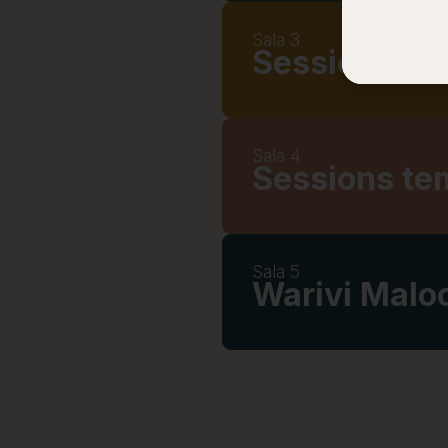
Sala 3
Sessions te
Sala 4
Sessions te
Sala 5
Warivi Maloc