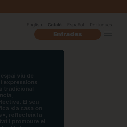
English
Català
Español
Português
Entrades
espai viu de
 i expressions
a tradicional
ncia,
lectiva. El seu
fica «la casa on
s», reflecteix la
itat i promoure el