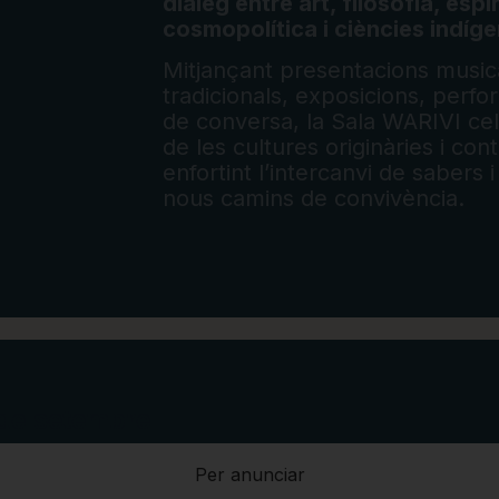
diàleg entre art, filosofia, espir
cosmopolítica i ciències indíg
Mitjançant presentacions musica
tradicionals, exposicions, perf
de conversa, la Sala WARIVI cel
de les cultures originàries i co
enfortint l’intercanvi de sabers 
nous camins de convivència.
 de setembre
Per anunciar