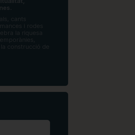
itualitat,
enes.
ls, cants
ormances i rodes
ebra la riquesa
ntemporànies,
i la construcció de