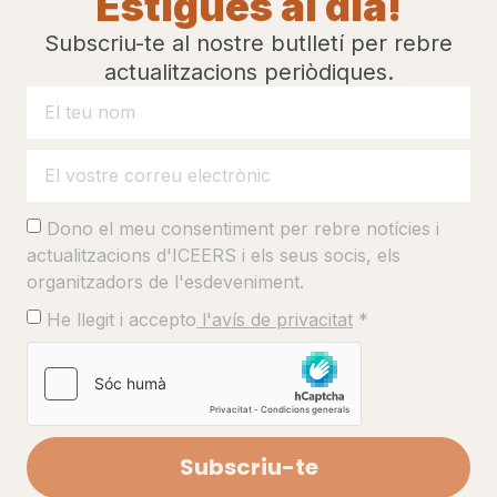
Estigues al dia!
Subscriu-te al nostre butlletí per rebre
actualitzacions periòdiques.
Programa
Dono el meu consentiment per rebre notícies i
actualitzacions d'ICEERS i els seus socis, els
organitzadors de l'esdeveniment.
rels de futurs vius
He llegit i accepto
l'avís de privacitat
*
als: l’ayahuasca en un món 
Subscriu-te