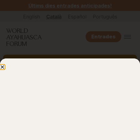
Últims dies entrades anticipades!
English
Català
Español
Português
WORLD
AYAHUASCA
Entrades
FORUM
Sala
3
Sessions temàtiques
La sala de sessions temàtiques és un
espai per compartir investigacions i
experiències de veus diverses. Reuneix
una selecció rigorosa de propostes
inscrites a la «Convocatòria de resums /
Participació comunitària i Presentació
d’investigacions: arrels que nodreixen el