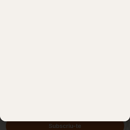
Subscriu-te per rebre les
últimes novetats del Fòrum
Mundial de l’Ayahuasca
Dono el meu consentiment per rebre notícies i
novetats d'ICEERS i els seus socis, els organitzadors
de l'esdeveniment.
He llegit i accepto
l'avís de privacitat
*
Subscriu-te