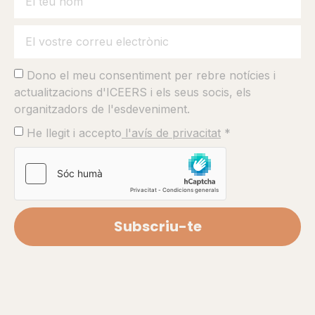
Reparació i Contextos Terapèutics
11:00 >
13:00
Sessió Temàtica 8: Epistemologies,
Interculturalitat i Cura
Dono el meu consentiment per rebre notícies i
actualitzacions d'ICEERS i els seus socis, els
organitzadors de l'esdeveniment.
He llegit i accepto
l'avís de privacitat
*
Programa
Subscriu-te
Sala 1
Plenària: Arrels de futurs vius
Sala 2