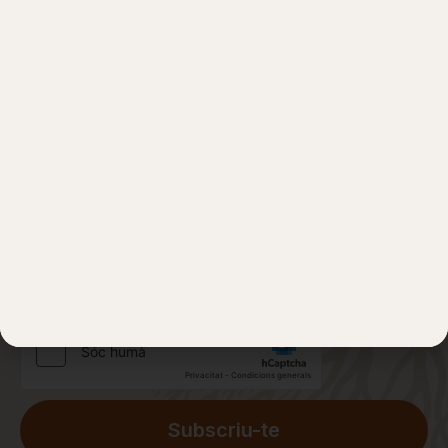
Subscriu-te per rebre les
últimes novetats del Fòrum
Mundial de l’Ayahuasca
Dono el meu consentiment per rebre notícies i
novetats d'ICEERS i els seus socis, els organitzadors
de l'esdeveniment.
He llegit i accepto
l'avís de privacitat
*
Subscriu-te