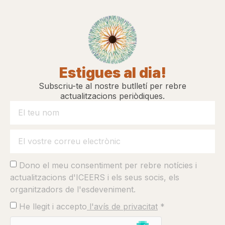
responsabilitat
17:00 >
19:00
Veus de resiliència: resistència,
construcció de pau i justícia restaurativa
Estigues al dia!
Subscriu-te al nostre butlletí per rebre
actualitzacions periòdiques.
Diumenge 13 de setembre
Transformació i renovació
Dono el meu consentiment per rebre notícies i
El tercer dia ens condueix a les històries
actualitzacions d'ICEERS i els seus socis, els
d’origen indígenes que parlen d’un temps
en què els Pobles són cridats a caminar
organitzadors de l'esdeveniment.
plegats: braç a braç, en equilibri i reforç
He llegit i accepto
l'avís de privacitat
*
mutu.
En aquest esperit, explorem com podem teixir