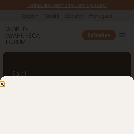
Últims dies entrades anticipades!
English
Català
Español
Português
WORLD
AYAHUASCA
Entrades
FORUM
Sala
1
Plenària: arrels de
futurs vius
La sala plenària és un espai per compartir
coneixements sobre els principals temes,
per a orientació, diàleg intercultural i
reflexió col·lectiva.
Aquí, lideratges espirituals indígenes,