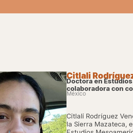
Citlali Rodrígu
Doctora en Estudios
colaboradora con c
México
Citlali Rodríguez Ve
la Sierra Mazateca, 
Estudios Mesoameric