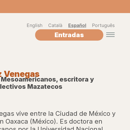
English
Català
Español
Português
Entradas
ez Venegas
 Mesoamericanos, escritora y
olectivos Mazatecos
negas vive entre la Ciudad de México y
en Oaxaca (México). Es doctora en
anos por la Universidad Nacional