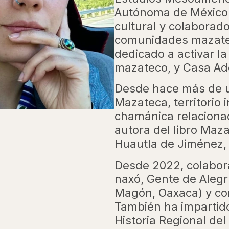
Autónoma de México
cultural y colaborad
comunidades mazate
dedicado a activar la
mazateco, y Casa Adob
Desde hace más de u
Mazateca, territorio
chamánica relacionad
autora del libro Maz
Huautla de Jiménez, 
Desde 2022, colabora 
naxó, Gente de Alegrí
Magón, Oaxaca) y co
También ha impartido
Historia Regional de