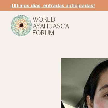
¡Últimos días, entradas anticipadas!
WORLD
AYAHUASCA
FORUM