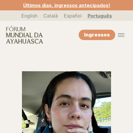
Últimos dias, ingressos antecipados!
English
Català
Español
Português
FÓRUM
MUNDIAL DA
Ingressos
AYAHUASCA